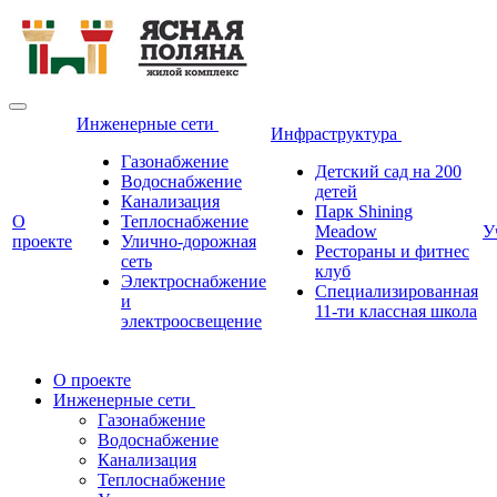
Инженерные сети
Инфраструктура
Газонабжение
Детский сад на 200
Водоснабжение
детей
Канализация
Парк Shining
О
Теплоснабжение
Meadow
У
проекте
Улично-дорожная
Рестораны и фитнес
сеть
клуб
Электроснабжение
Специализированная
и
11-ти классная школа
электроосвещение
О проекте
Инженерные сети
Газонабжение
Водоснабжение
Канализация
Теплоснабжение